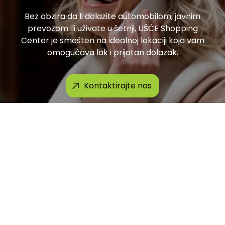
Bez obzira da li dolazite automobilom, javnim
prevozom ili uživate u šetnji, UŠĆE Shopping
Center je smešten na idealnoj lokaciji koja vam
omogućava lak i prijatan dolazak.
Kontaktirajte nas