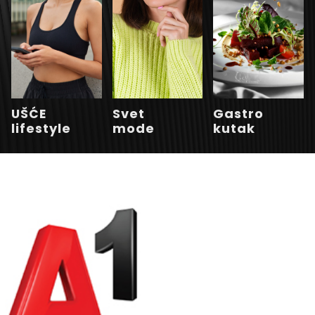
UŠĆE
Svet
Gastro
lifestyle
mode
kutak