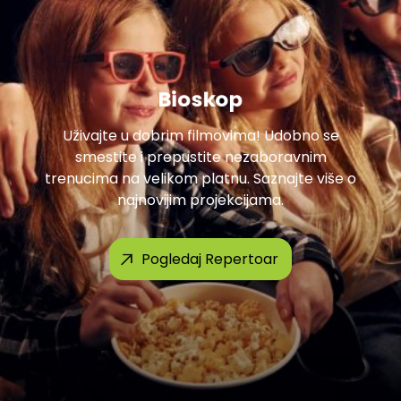
Bioskop
Uživajte u dobrim filmovima! Udobno se
smestite i prepustite nezaboravnim
trenucima na velikom platnu. Saznajte više o
najnovijim projekcijama.
Pogledaj Repertoar