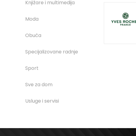
Knjižare i multimedija
Moda
Obuća
Specijalizovane radnje
Sport
Sve za dom
Usluge i servisi