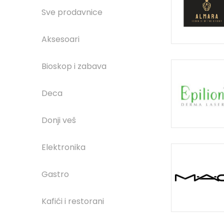
Sve prodavnice
Aksesoari
Bioskop i zabava
Deca
Donji veš
Elektronika
Gastro
Kafići i restorani