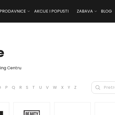
PRODAVNICE
AKCIJE I POPUSTI
ZABAVA
BLOG
e
ing Centru
O
P
Q
R
S
T
U
V
W
X
Y
Z