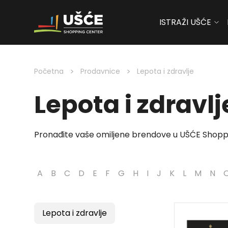
ISTRAŽI UŠĆE
Skip to content
>
>
Početna
Prodavnice
Lepota i zdravlje
Lepota i zdravlj
Pronađite vaše omiljene brendove u UŠĆE Shopp
A
B
C
D
E
F
G
H
I
J
K
L
M
N
Lepota i zdravlje