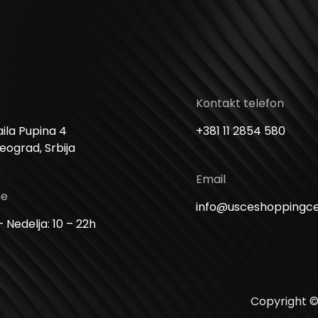
Kontakt telefon
ila Pupina 4
+381 11 2854 580
Beograd, Srbija
Email
me
info@usceshoppingc
 Nedelja: 10 – 22h
Copyright ©