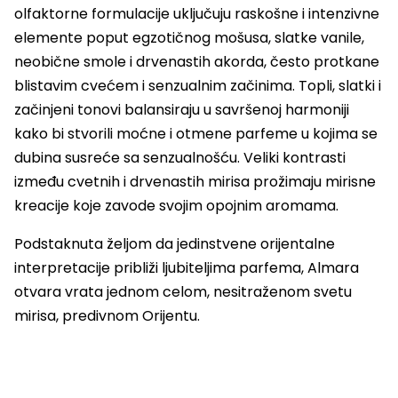
olfaktorne formulacije uključuju raskošne i intenzivne
elemente poput egzotičnog mošusa, slatke vanile,
neobične smole i drvenastih akorda, često protkane
blistavim cvećem i senzualnim začinima. Topli, slatki i
začinjeni tonovi balansiraju u savršenoj harmoniji
kako bi stvorili moćne i otmene parfeme u kojima se
dubina susreće sa senzualnošću. Veliki kontrasti
između cvetnih i drvenastih mirisa prožimaju mirisne
kreacije koje zavode svojim opojnim aromama.
Podstaknuta željom da jedinstvene orijentalne
interpretacije približi ljubiteljima parfema, Almara
otvara vrata jednom celom, nesitraženom svetu
mirisa, predivnom Orijentu.