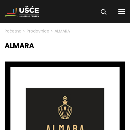
Skip to content
>
>
Početna
Prodavnice
ALMARA
ALMARA