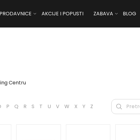
PRODAVNICE
AKCIJE I POPUSTI
ZABAVA
BLOG
ing Centru
O
P
Q
R
S
T
U
V
W
X
Y
Z