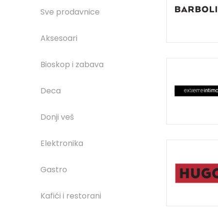
Sve prodavnice
Aksesoari
Bioskop i zabava
Deca
Donji veš
Elektronika
Gastro
Kafići i restorani