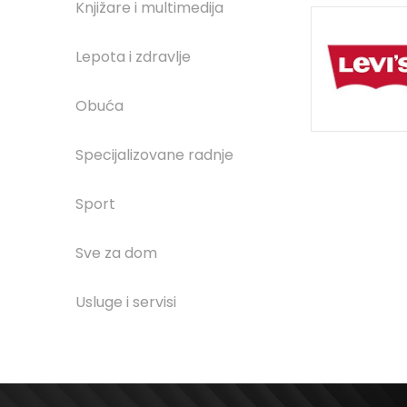
Knjižare i multimedija
Lepota i zdravlje
Obuća
Specijalizovane radnje
Sport
Sve za dom
Usluge i servisi