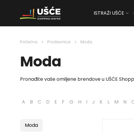
ISTRAŽI UŠĆE
Skip to content
>
>
Početna
Prodavnice
Moda
Moda
Pronađite vaše omiljene brendove u UŠĆE Shopp
A
B
C
D
E
F
G
H
I
J
K
L
M
N
Moda