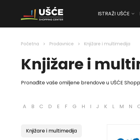
ISTRAŽI UŠĆE
Skip to content
>
>
Početna
Prodavnice
Knjižare i multimedija
Knjižare i mult
Pronađite vaše omiljene brendove u UŠĆE Shopp
A
B
C
D
E
F
G
H
I
J
K
L
M
N
Knjižare i multimedija