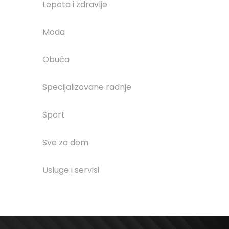
Lepota i zdravlje
Moda
Obuća
Specijalizovane radnje
Sport
Sve za dom
Usluge i servisi