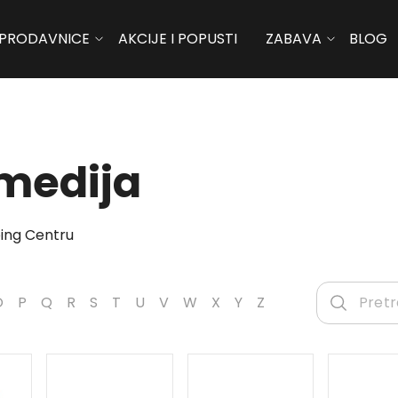
PRODAVNICE
AKCIJE I POPUSTI
ZABAVA
BLOG
imedija
ing Centru
O
P
Q
R
S
T
U
V
W
X
Y
Z