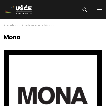
Skip to content
>
>
Početna
Prodavnice
Mona
Mona