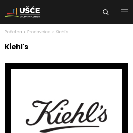
Skip to content
>
>
Početna
Prodavnice
Kiehl’s
Kiehl's