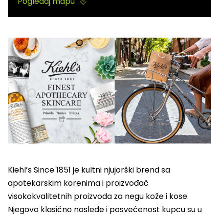
Pogledaj mapu
Kiehl’s Since 1851 je kultni njujorški brend sa
apotekarskim korenima i proizvođač
visokokvalitetnih proizvoda za negu kože i kose.
Njegovo klasično nasleđe i posvećenost kupcu su u