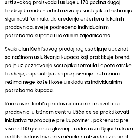
srži svakog proizvoda i usluge u 170 godina dugoj
tradiciji brenda – od istraživanja sastojaka i testiranja
sigurnosti formula, do uređenja enterijera lokalnih
prodavnica, sve je podređeno individualnim
potrebama kupaca u lokalnim zajednicama.
Svaki član Kiehl’sovog prodajnog osoblja je upoznat
sa načinom usluživanja kupaca koji praktikuje brend,
pa je uz poznavanje sastojaka formula i apotekarske
tradicije, osposobljen za prepisivanje tretmana i
režima nege kože i kose u skladu sa individualnim
potrebama kupaca.
Kao u svim Kiehl’s prodavnicama širom sveta i u
prodavnici u tržnom centru Ušće će se praktikovati
inicijativa “Isprobajte pre kupovine“ , pokrenuta pre
više od 60 godina u glavnoj prodavnici u Njujorku, kao i
politika jednostavnog vraćanja proizvoda uz povrat