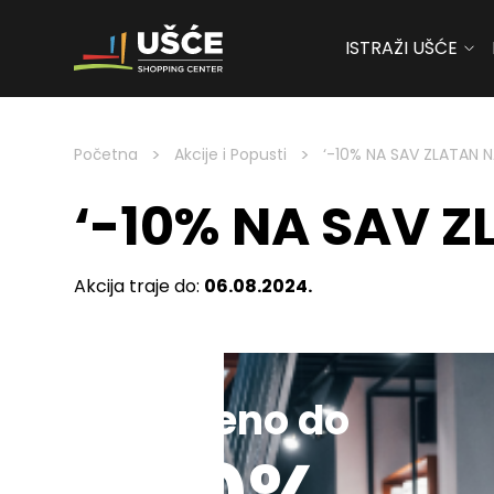
ISTRAŽI UŠĆE
Skip to content
>
>
Početna
Akcije i Popusti
‘-10% NA SAV ZLATAN N
‘-10% NA SAV Z
Akcija traje do:
06.08.2024.
Sniženo do