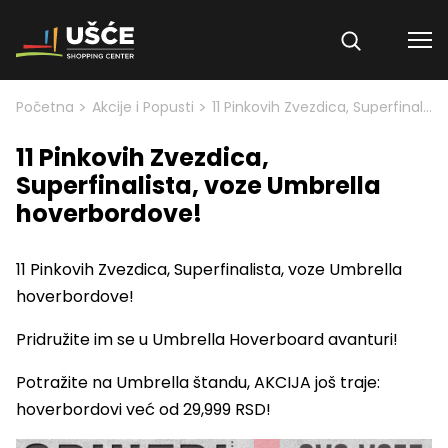
Skip to content
>
>
Početna
Akcije i Popusti
11 Pinkovih Zvezdica, Superfinalista, voze Umbrella hoverbordove!
11 Pinkovih Zvezdica,
Superfinalista, voze Umbrella
hoverbordove!
11 Pinkovih Zvezdica, Superfinalista, voze Umbrella
hoverbordove!
Pridružite im se u Umbrella Hoverboard avanturi!
Potražite na Umbrella štandu, AKCIJA još traje:
hoverbordovi već od 29,999 RSD!