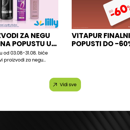
ZVODI ZA NEGU
VITAPUR FINALN
 NA POPUSTU U
POPUSTI DO -60
u od 03.08-31.08. biće
svi proizvodi za negu
 brendova, uključujući...
Vidi sve