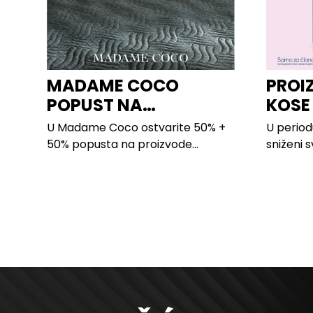
MADAME COCO
PROI
POPUST NA
KOSE
PROIZVODE ZA
LILLY
U Madame Coco ostvarite 50% +
U period
SPAVAĆU SOBU
50% popusta na proizvode...
sniženi 
kose svih