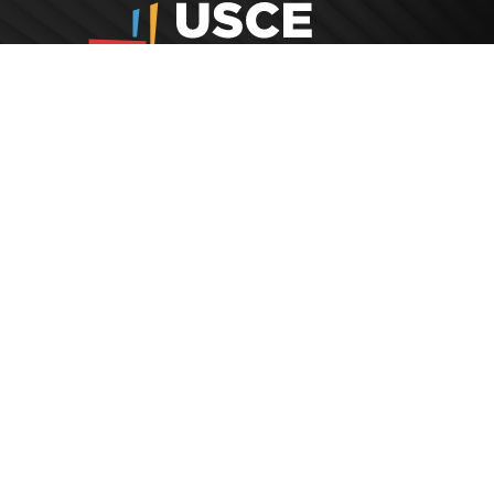
O Nama
Adresa
Politika privatnosti
Bulevar Miha
11070, Novi 
Politika kolačića
Odluke
Radno vre
Ponedeljak –
Web Design i Web Development
PopArt Studio