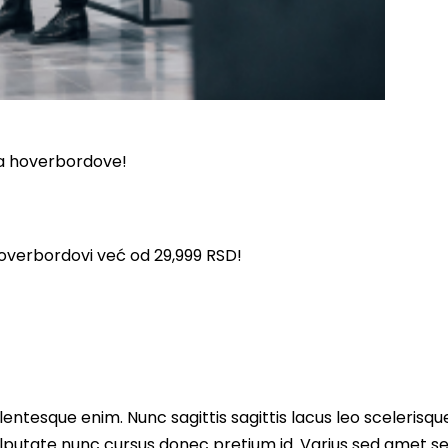
lla hoverbordove!
!
hoverbordovi već od 29,999 RSD!
entesque enim. Nunc sagittis sagittis lacus leo scelerisqu
lputate nunc cursus donec pretium id. Varius sed amet s