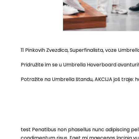
11 Pinkovih Zvezdica, Superfinalista, voze Umbre
Pridružite im se u Umbrella Hoverboard avanturi
Potražite na Umbrella štandu, AKCIJA još traje: 
test Penatibus non phasellus nunc adipiscing pell
condimentum risus. Eget mi maecenas lacinia vu