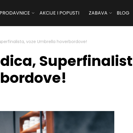
PRODAVNICE
AKCIJE I POPUSTI
ZABAVA
BLOG
Superfinalista, voze Umbrella hoverbordove!
dica, Superfinalis
rbordove!