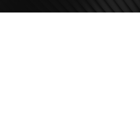
Kontakt telefon
ila Pupina 4
+381 11 2854 580
Beograd, Srbija
Email
me
info@usceshoppingc
 Nedelja: 10 – 22h
Copyright ©