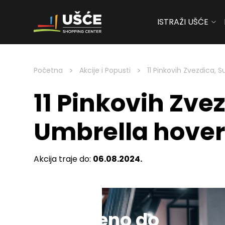
ISTRAŽI UŠĆE
Skip to content
>
>
Početna
Akcije i Popusti
11 Pinkovih Zvezdica, 
11 Pinkovih Zvez
Umbrella hove
Akcija traje do:
06.08.2024.
Sniženo do