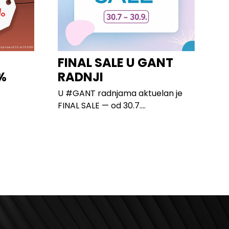
I
FINAL SALE U GANT
%
RADNJI
U #GANT radnjama aktuelan je
FINAL SALE — od 30.7....