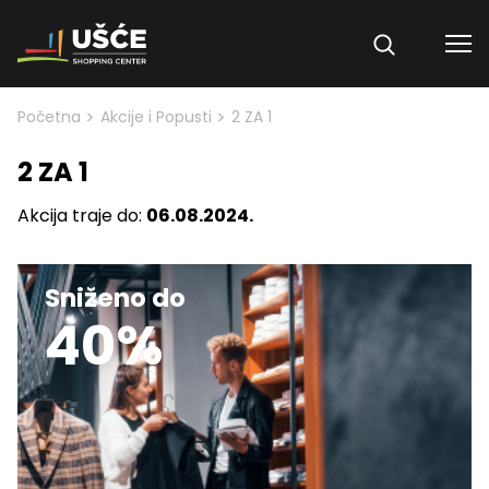
Skip to content
>
>
Početna
Akcije i Popusti
2 ZA 1
2 ZA 1
Akcija traje do:
06.08.2024.
Sniženo do
40%