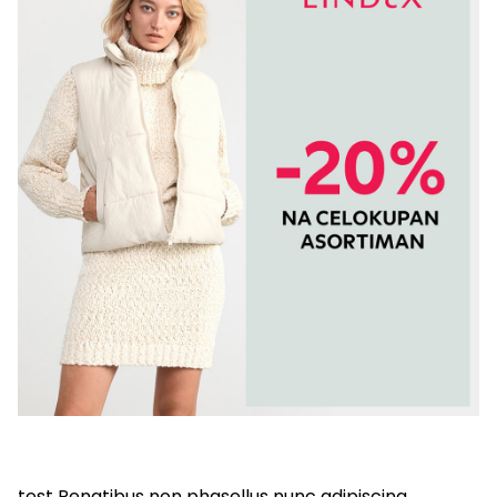
test Penatibus non phasellus nunc adipiscing