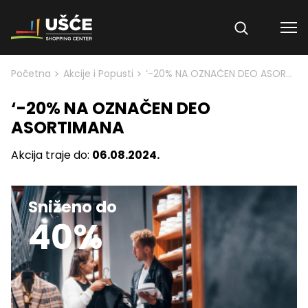
Skip to content
>
>
Početna
Akcije i Popusti
‘-20% NA OZNAČEN DEO ASORTIMANA
‘-20% NA OZNAČEN DEO
ASORTIMANA
Akcija traje do:
06.08.2024.
Sniženo do
40%