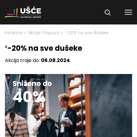
Skip to content
>
>
Početna
Akcije i Popusti
‘-20% na sve dušeke
‘-20% na sve dušeke
Akcija traje do:
06.08.2024.
Sniženo do
40%