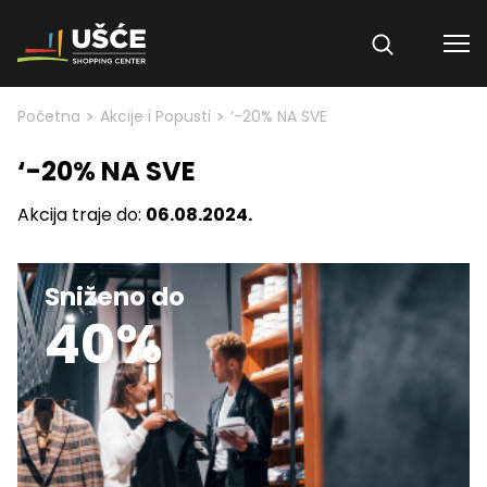
Skip to content
>
>
Početna
Akcije i Popusti
‘-20% NA SVE
‘-20% NA SVE
Akcija traje do:
06.08.2024.
Sniženo do
40%