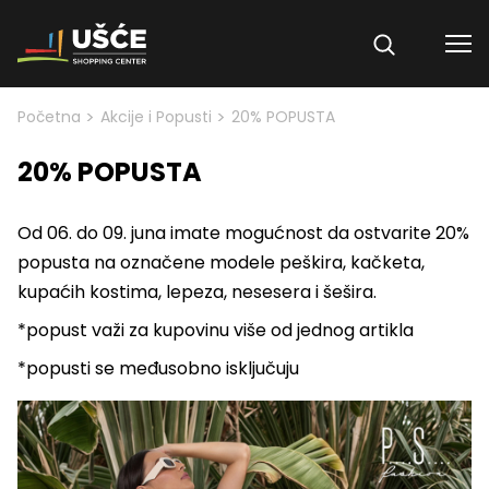
Skip to content
>
>
Početna
Akcije i Popusti
20% POPUSTA
20% POPUSTA
Od 06. do 09. juna imate mogućnost da ostvarite 20%
popusta na označene modele peškira, kačketa,
kupaćih kostima, lepeza, nesesera i šešira.
*popust važi za kupovinu više od jednog artikla
*popusti se međusobno isključuju