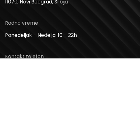
11070, Novi Beograd, Srbija
Radno vreme
Ponedeljak – Nedelja: 10 – 22h
Kontakt telefon
+381 11 2854 580
Email
info@usceshoppingcenter.com
Zapratite nas