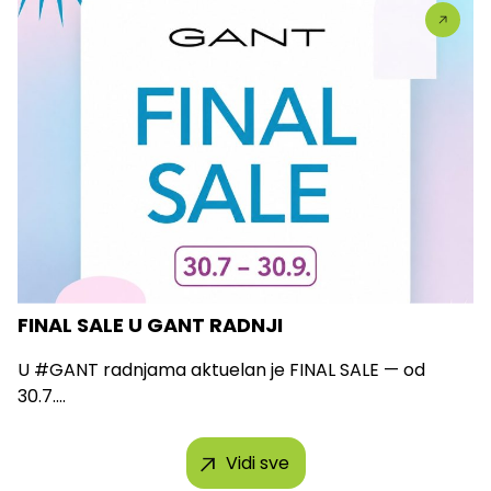
FINAL SALE U GANT RADNJI
U #GANT radnjama aktuelan je FINAL SALE — od
30.7....
Vidi sve