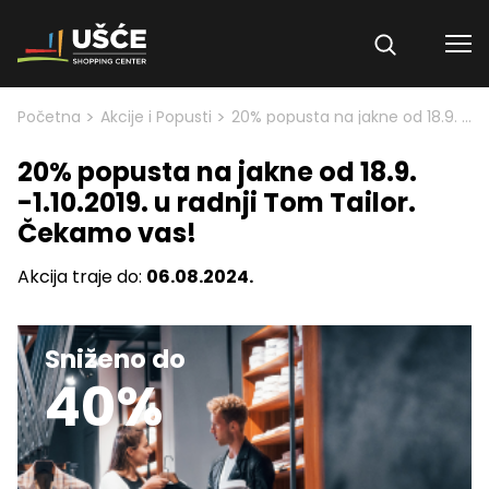
Skip to content
>
>
Početna
Akcije i Popusti
20% popusta na jakne od 18.9. -1.10.2019. u radnji Tom Tailor. Čekamo vas!
20% popusta na jakne od 18.9.
-1.10.2019. u radnji Tom Tailor.
Čekamo vas!
Akcija traje do:
06.08.2024.
Sniženo do
40%