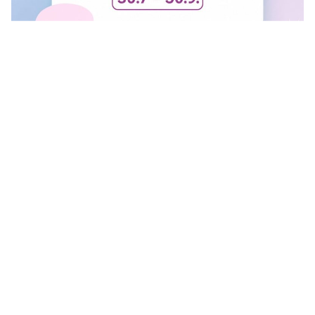
FINAL SALE U GANT RADNJI
U #GANT radnjama aktuelan je FINAL SALE — od
30.7....
Vidi sve
O Nama
Politika privatnosti