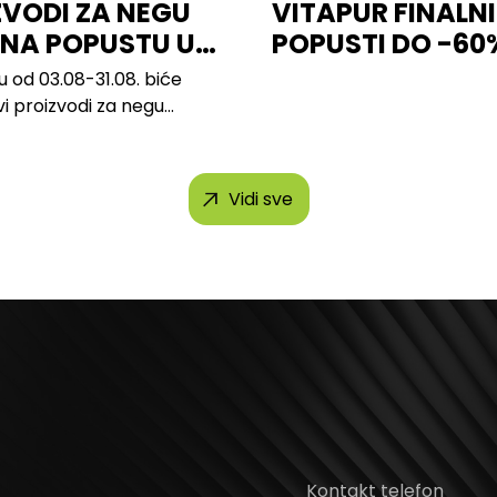
ZVODI ZA NEGU
VITAPUR FINALNI
 NA POPUSTU U
POPUSTI DO -60
u od 03.08-31.08. biće
vi proizvodi za negu
 brendova, uključujući...
Vidi sve
Kontakt telefon