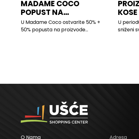
MADAME COCO
PROI
POPUST NA
KOSE
PROIZVODE ZA
LILLY
U Madame Coco ostvarite 50% +
U period
SPAVAĆU SOBU
50% popusta na proizvode...
sniženi s
kose svih
O Nama
Adresa