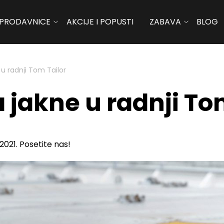
PRODAVNICE
AKCIJE I POPUSTI
ZABAVA
BLOG
u radnji Tom Tailor
jakne u radnji To
2021. Posetite nas!