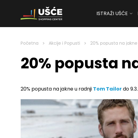
ISTRAŽI UŠĆE
Skip to content
>
>
Početna
Akcije i Popusti
20% popusta na jakne 
20% popusta na 
20% popusta na jakne u radnji
Tom Tailor
do 9.3.