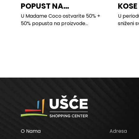
POPUST NA
KOSE
PROIZVODE ZA
LILLY
U Madame Coco ostvarite 50% +
U period
SPAVAĆU SOBU
50% popusta na proizvode...
sniženi s
kose svih
O Nama
Adresa