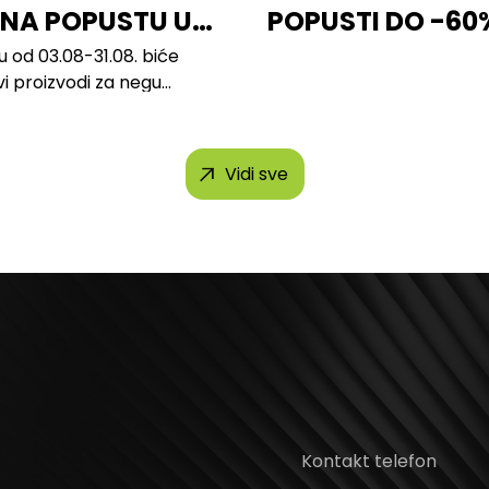
 NA POPUSTU U
POPUSTI DO -60
u od 03.08-31.08. biće
vi proizvodi za negu
 brendova, uključujući...
Vidi sve
Kontakt telefon