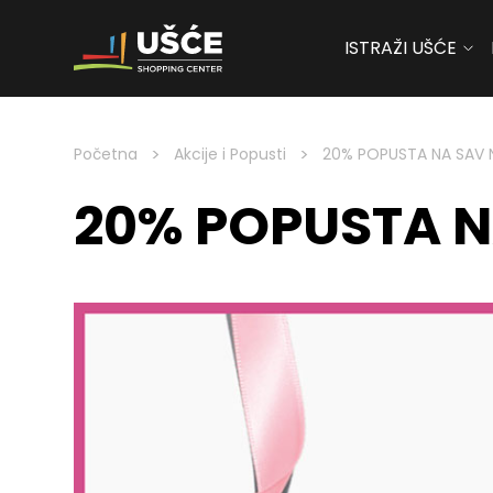
ISTRAŽI UŠĆE
Skip to content
>
>
Početna
Akcije i Popusti
20% POPUSTA NA SAV 
20% POPUSTA N