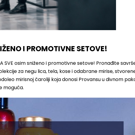
IŽENO I PROMOTIVNE SETOVE!
NA SVE osim sniženo i promotivne setove! Pronađite savrš
lekcije za negu lica, tela, kose i odabrane mirise, stvoren
odoleo mirisnoj čaroliji koja donosi Provansu u divnom pa
je moguća.