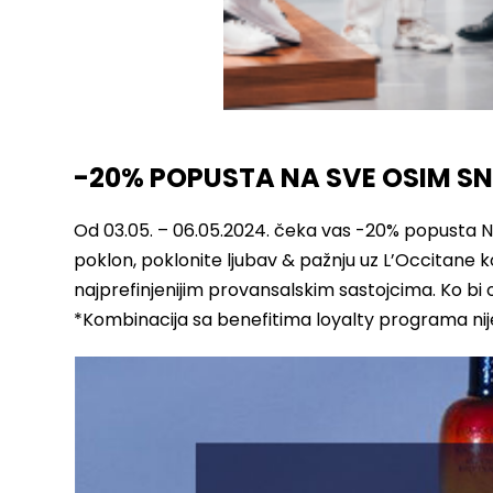
-20% POPUSTA NA SVE OSIM SN
Od 03.05. – 06.05.2024. čeka vas -20% popusta 
poklon, poklonite ljubav & pažnju uz L’Occitane ko
najprefinjenijim provansalskim sastojcima. Ko bi 
*Kombinacija sa benefitima loyalty programa ni