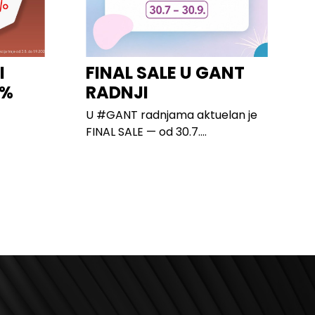
I
FINAL SALE U GANT
0%
RADNJI
U #GANT radnjama aktuelan je
FINAL SALE — od 30.7....