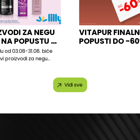
ZVODI ZA NEGU
VITAPUR FINALN
 NA POPUSTU U
POPUSTI DO -6
u od 03.08-31.08. biće
svi proizvodi za negu
h brendova, uključujući...
Vidi sve