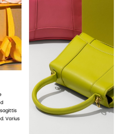
e
ed
sagittis
d. Varius