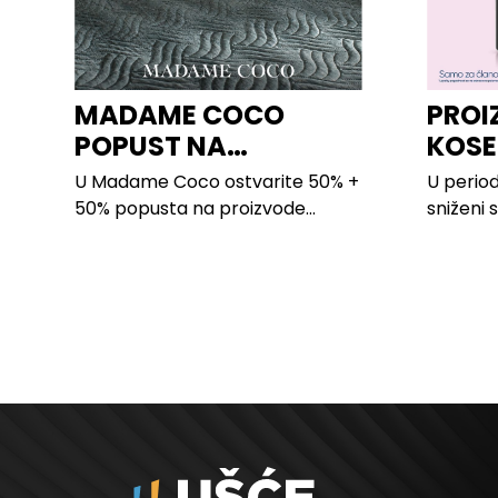
MADAME COCO
PROI
POPUST NA
KOSE
PROIZVODE ZA
LILLY
U Madame Coco ostvarite 50% +
U period
SPAVAĆU SOBU
50% popusta na proizvode...
sniženi 
kose svi