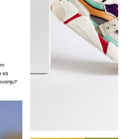
en
e sa
kovanju?