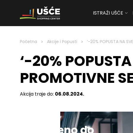
ISTRAŽI UŠĆE
Skip to content
>
>
Početna
Akcije i Popusti
‘-20% POPUSTA NA SVE
‘-20% POPUSTA 
PROMOTIVNE S
Akcija traje do:
06.08.2024.
Sniženo do