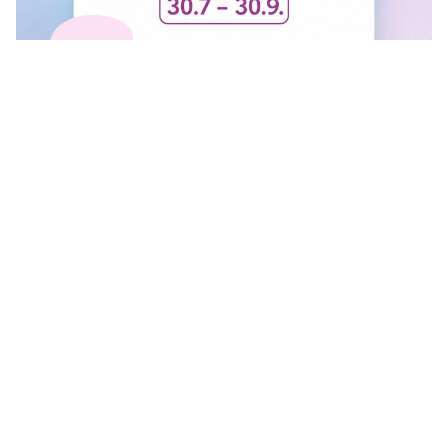
FINAL SALE U GANT RADNJI
U #GANT radnjama aktuelan je FINAL SALE — od
30.7....
Vidi sve
O Nama