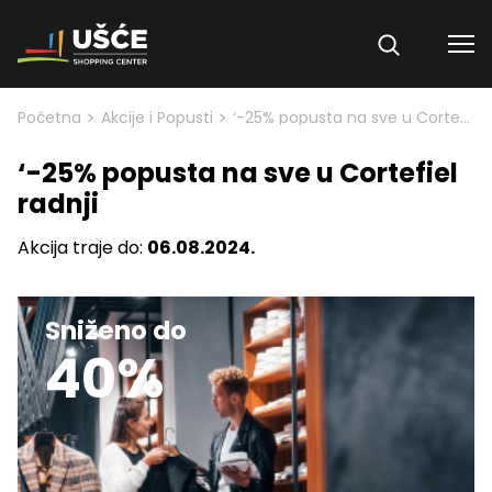
Skip to content
>
>
Početna
Akcije i Popusti
‘-25% popusta na sve u Cortefiel radnji
‘-25% popusta na sve u Cortefiel
radnji
Akcija traje do:
06.08.2024.
Sniženo do
40%