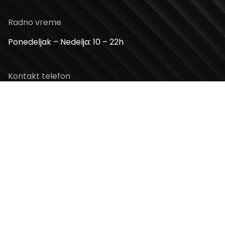
Radno vreme
Ponedeljak – Nedelja: 10 – 22h
Kontakt telefon
+381 11 2854 580
Email
info@usceshoppingcenter.com
Zapratite nas