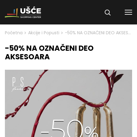
Skip to content
>
>
Početna
Akcije i Popusti
-50% NA OZNAČENI DEO AKSESOARA
-50% NA OZNAČENI DEO
AKSESOARA