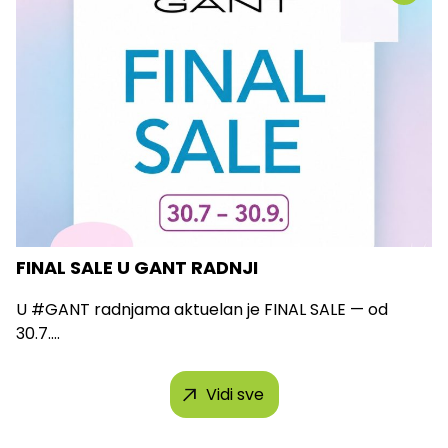
FINAL SALE U GANT RADNJI
U #GANT radnjama aktuelan je FINAL SALE — od
30.7....
Vidi sve