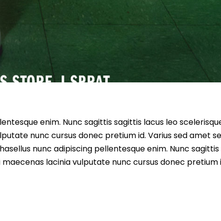
entesque enim. Nunc sagittis sagittis lacus leo scelerisqu
lputate nunc cursus donec pretium id. Varius sed amet s
asellus nunc adipiscing pellentesque enim. Nunc sagittis 
i maecenas lacinia vulputate nunc cursus donec pretium i