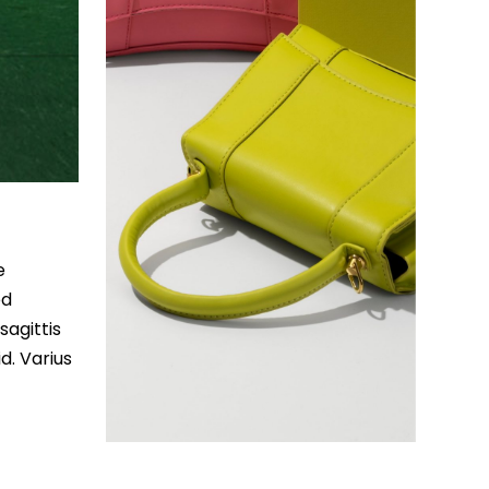
e
ed
sagittis
d. Varius