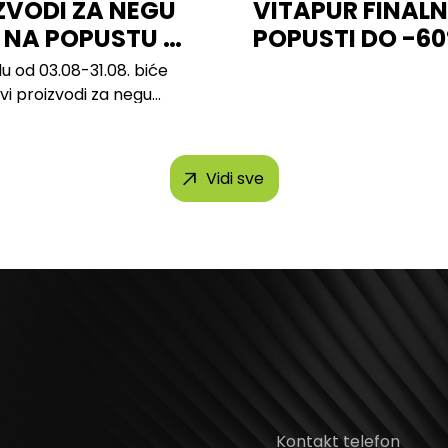
ZVODI ZA NEGU
VITAPUR FINALN
 NA POPUSTU U
POPUSTI DO -6
u od 03.08-31.08. biće
svi proizvodi za negu
h brendova, uključujući...
Vidi sve
Kontakt telefon