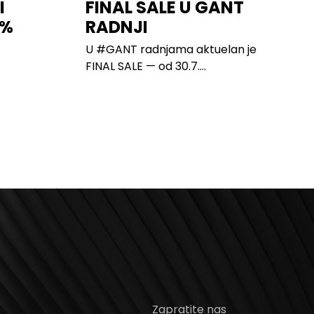
I
FINAL SALE U GANT
0%
RADNJI
U #GANT radnjama aktuelan je
FINAL SALE — od 30.7....
Zapratite nas