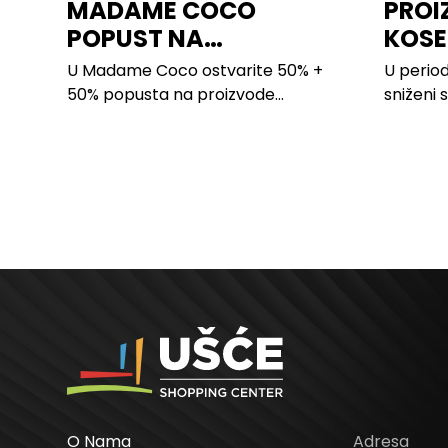
MADAME COCO
PROI
POPUST NA
KOSE
PROIZVODE ZA
LILLY
U Madame Coco ostvarite 50% +
U period
SPAVAĆU SOBU
50% popusta na proizvode...
sniženi 
kose svi
O Nama
Adresa