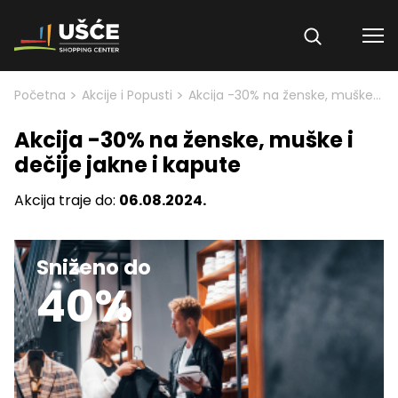
Skip to content
>
>
Početna
Akcije i Popusti
Akcija -30% na ženske, muške i dečije jakne i kapute
Akcija -30% na ženske, muške i
dečije jakne i kapute
Akcija traje do:
06.08.2024.
Sniženo do
40%