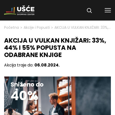
Skip to content
>
>
Početna
Akcije i Popusti
AKCIJA U VULKAN KNJIŽARI: 33%, 44% I 55% POPUSTA NA ODABRANE KNJIGE
AKCIJA U VULKAN KNJIŽARI: 33%,
44% I 55% POPUSTA NA
ODABRANE KNJIGE
Akcija traje do:
06.08.2024.
Sniženo do
40%