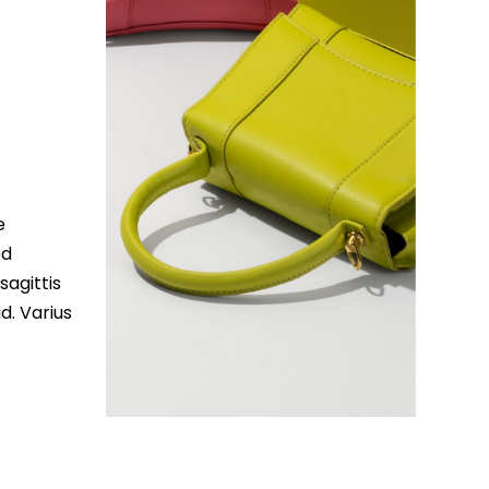
e
ed
sagittis
d. Varius