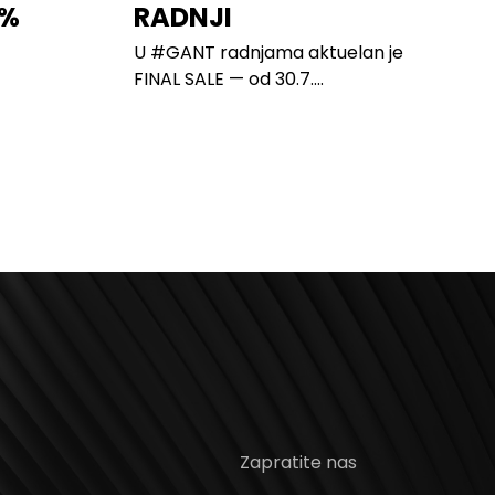
0%
RADNJI
U #GANT radnjama aktuelan je
FINAL SALE — od 30.7....
Zapratite nas