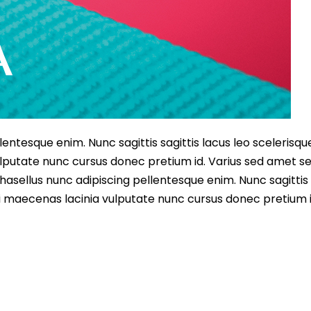
entesque enim. Nunc sagittis sagittis lacus leo scelerisqu
lputate nunc cursus donec pretium id. Varius sed amet s
asellus nunc adipiscing pellentesque enim. Nunc sagittis 
i maecenas lacinia vulputate nunc cursus donec pretium i