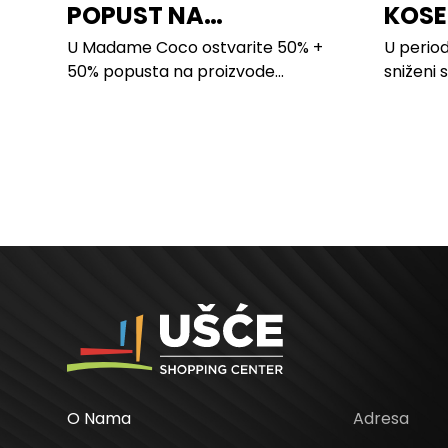
POPUST NA
KOSE
PROIZVODE ZA
LILLY
U Madame Coco ostvarite 50% +
U period
SPAVAĆU SOBU
50% popusta na proizvode...
sniženi 
kose svi
O Nama
Adresa