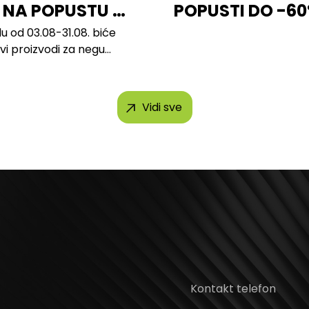
 NA POPUSTU U
POPUSTI DO -6
u od 03.08-31.08. biće
svi proizvodi za negu
h brendova, uključujući...
Vidi sve
Kontakt telefon