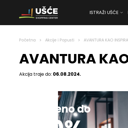
ISTRAŽI UŠĆE
Skip to content
>
>
Početna
Akcije i Popusti
AVANTURA KAO INSPIR
AVANTURA KAO 
Akcija traje do:
06.08.2024.
Sniženo do