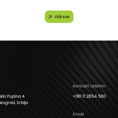
h brendova, uključujući...
Vidi sve
Kontakt telefon
ila Pupina 4
+381 11 2854 580
Beograd, Srbija
Email