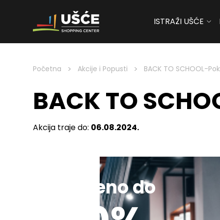
ISTRAŽI UŠĆE
Skip to content
>
>
Početna
Akcije i Popusti
BACK TO SCHOOL-Pok
BACK TO SCHOO
Akcija traje do:
06.08.2024.
Sniženo do