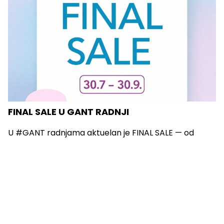
FINAL SALE U GANT RADNJI
U #GANT radnjama aktuelan je FINAL SALE — od
30.7....
Vidi sve