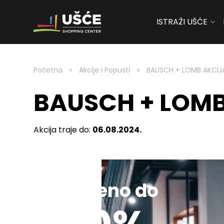
ISTRAŽI UŠĆE
Skip to content
>
>
Početna
Akcije i Popusti
BAUSCH + LOMB AKCIJA
BAUSCH + LOMB
Akcija traje do:
06.08.2024.
Sniženo do