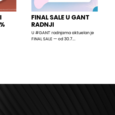
I
FINAL SALE U GANT
0%
RADNJI
U #GANT radnjama aktuelan je
FINAL SALE — od 30.7....