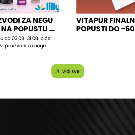
ZVODI ZA NEGU
VITAPUR FINALN
 NA POPUSTU U
POPUSTI DO -6
u od 03.08-31.08. biće
svi proizvodi za negu
h brendova, uključujući...
Vidi sve