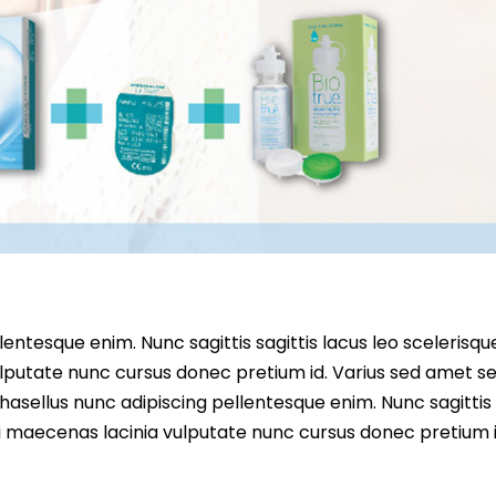
entesque enim. Nunc sagittis sagittis lacus leo scelerisqu
lputate nunc cursus donec pretium id. Varius sed amet s
asellus nunc adipiscing pellentesque enim. Nunc sagittis 
i maecenas lacinia vulputate nunc cursus donec pretium i