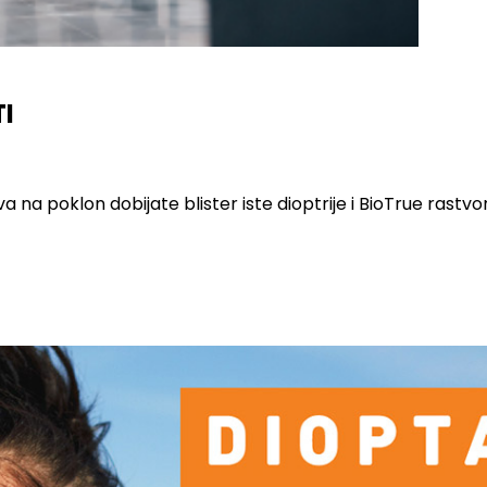
I
 na poklon dobijate blister iste dioptrije i BioTrue rastv