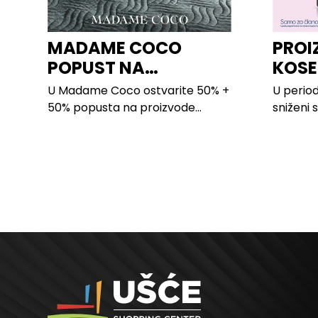
MADAME COCO
PROI
POPUST NA
KOSE
PROIZVODE ZA
LILLY
U Madame Coco ostvarite 50% +
U period
SPAVAĆU SOBU
50% popusta na proizvode...
sniženi 
kose svi