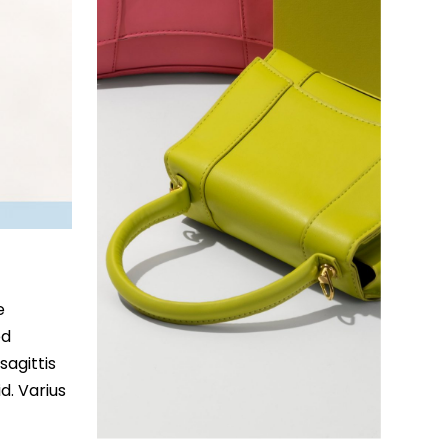
e
ed
sagittis
d. Varius