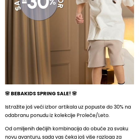
🌸 BEBAKIDS SPRING SALE! 🌸
Istražite još veći izbor artikala uz popuste do 30% na
odabranu ponudu iz kolekcije Proleće/Leto.
Od omiljenih dečijih kombinacija do obuće za svaku
novu avanturu, sada vas čeka još više razloga za