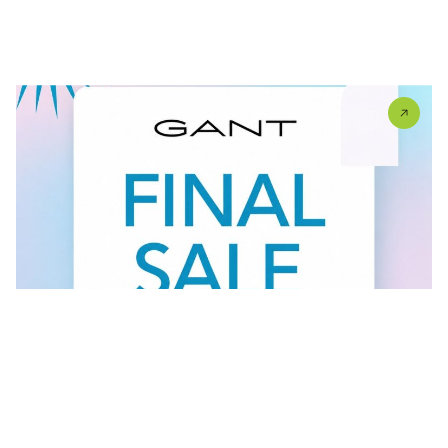
U #GANT radnjama aktuelan je FINAL SALE — od