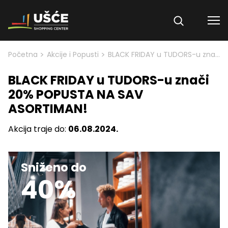
Skip to content
>
>
Početna
Akcije i Popusti
BLACK FRIDAY u TUDORS-u znači 20% POPUSTA NA SAV ASORTIMAN!
BLACK FRIDAY u TUDORS-u znači
20% POPUSTA NA SAV
ASORTIMAN!
Akcija traje do:
06.08.2024.
Sniženo do
40%