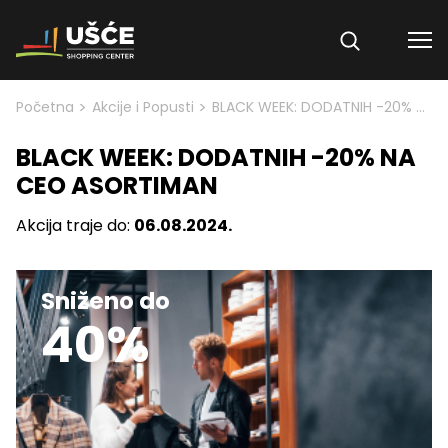
Skip to content
>
>
Početna
Akcije i Popusti
BLACK WEEK: DODATNIH -20% NA CEO ASORTIMAN
BLACK WEEK: DODATNIH -20% NA
CEO ASORTIMAN
Akcija traje do:
06.08.2024.
Sniženo do
40%