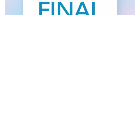
FINAL SALE U GANT RADNJI
U #GANT radnjama aktuelan je FINAL SALE — od
30.7....
Vidi sve