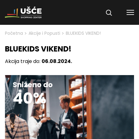
Skip to content
>
>
Početna
Akcije i Popusti
BLUEKIDS VIKEND!
BLUEKIDS VIKEND!
Akcija traje do:
06.08.2024.
Sniženo do
40%