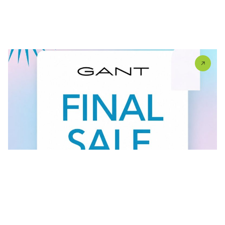
U #GANT radnjama aktuelan je FINAL SALE — od