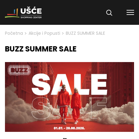
Skip to content
>
>
Početna
Akcije i Popusti
BUZZ SUMMER SALE
BUZZ SUMMER SALE