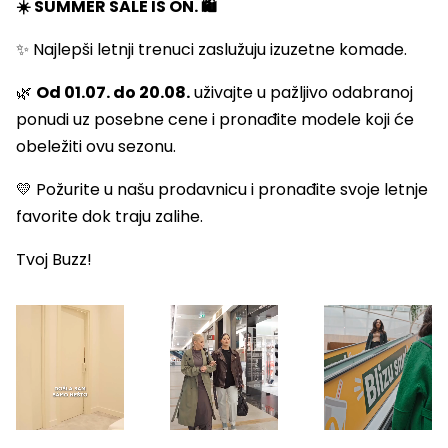
☀️ SUMMER SALE IS ON. 🛍️
✨ Najlepši letnji trenuci zaslužuju izuzetne komade.
🌿
Od 01.07. do 20.08.
uživajte u pažljivo odabranoj
ponudi uz posebne cene i pronađite modele koji će
obeležiti ovu sezonu.
💛 Požurite u našu prodavnicu i pronađite svoje letnje
favorite dok traju zalihe.
Tvoj Buzz!