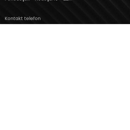
Kontakt telefon
+381 11 2854 580
Email
info@usceshoppingcenter.com
Zapratite nas
Web Design i Web Development
PopArt Studio
Copyright ©2026 UŠĆE Shopping Center. All Rights