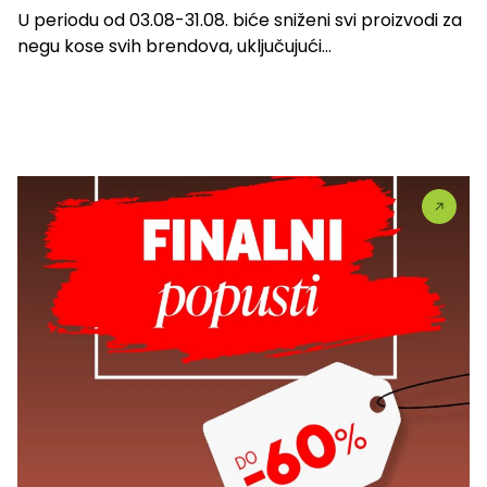
U periodu od 03.08-31.08. biće sniženi svi proizvodi za
negu kose svih brendova, uključujući...