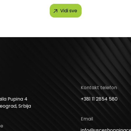
Vidi sve
Kontakt telefon
ila Pupina 4
+381 11 2854 580
Beograd, Srbija
Email
me
info@usceshoppingc