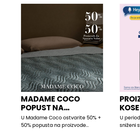
MADAME COCO
PROI
POPUST NA
KOSE
PROIZVODE ZA
LILLY
U Madame Coco ostvarite 50% +
U period
SPAVAĆU SOBU
50% popusta na proizvode...
sniženi 
kose svi