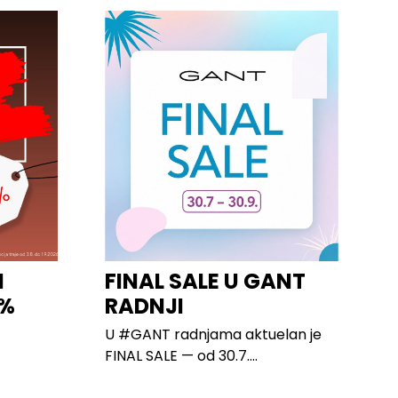
I
FINAL SALE U GANT
0%
RADNJI
U #GANT radnjama aktuelan je
FINAL SALE — od 30.7....