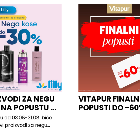
ZVODI ZA NEGU
VITAPUR FINALN
 NA POPUSTU U
POPUSTI DO -6
u od 03.08-31.08. biće
svi proizvodi za negu
h brendova, uključujući...