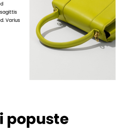
ed
sagittis
d. Varius
 i popuste