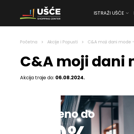
ISTRAŽI UŠĆE
Skip to content
>
>
Početna
Akcije i Popusti
C&A moji dani mode 
C&A moji dani
Akcija traje do:
06.08.2024.
Sniženo do