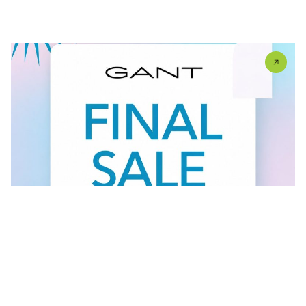
U #GANT radnjama aktuelan je FINAL SALE — od
30.7....