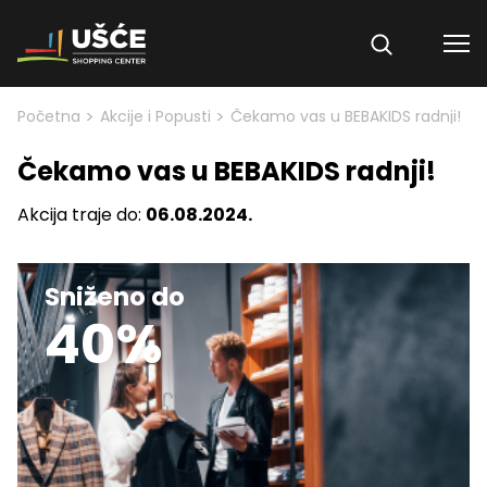
Skip to content
>
>
Početna
Akcije i Popusti
Čekamo vas u BEBAKIDS radnji!
Čekamo vas u BEBAKIDS radnji!
Akcija traje do:
06.08.2024.
Sniženo do
40%