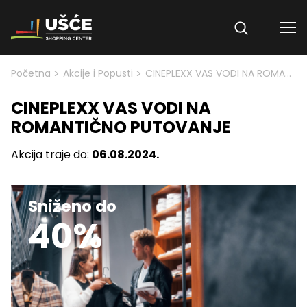
Skip to content
>
>
Početna
Akcije i Popusti
CINEPLEXX VAS VODI NA ROMANTIČNO PUTOVANJE
CINEPLEXX VAS VODI NA
ROMANTIČNO PUTOVANJE
Akcija traje do:
06.08.2024.
Sniženo do
40%