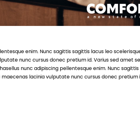
entesque enim. Nunc sagittis sagittis lacus leo scelerisqu
lputate nunc cursus donec pretium id. Varius sed amet s
asellus nunc adipiscing pellentesque enim. Nunc sagittis 
i maecenas lacinia vulputate nunc cursus donec pretium i