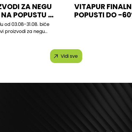
ZVODI ZA NEGU
VITAPUR FINALN
 NA POPUSTU U
POPUSTI DO -6
u od 03.08-31.08. biće
svi proizvodi za negu
h brendova, uključujući...
Vidi sve