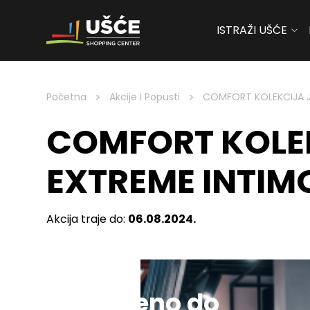
ISTRAŽI UŠĆE
Skip to content
>
>
Početna
Akcije i Popusti
COMFORT KOLEKCIJA J
COMFORT KOLEK
EXTREME INTIM
Akcija traje do:
06.08.2024.
Sniženo do