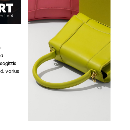
e
ed
sagittis
d. Varius