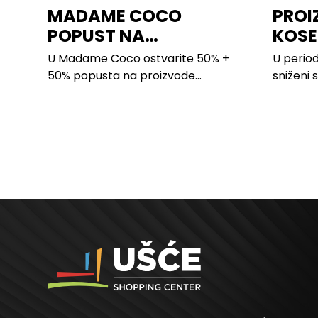
MADAME COCO
PROI
POPUST NA
KOSE
PROIZVODE ZA
LILLY
U Madame Coco ostvarite 50% +
U period
SPAVAĆU SOBU
50% popusta na proizvode...
sniženi 
kose svi