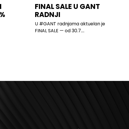
I
FINAL SALE U GANT
0%
RADNJI
U #GANT radnjama aktuelan je
FINAL SALE — od 30.7....