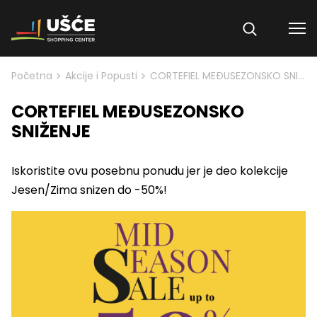
Skip to content
>
>
Početna
Akcije i Popusti
CORTEFIEL MEĐUSEZONSKO SNIŽENJE
CORTEFIEL MEĐUSEZONSKO
SNIŽENJE
Iskoristite ovu posebnu ponudu jer je deo kolekcije
Jesen/Zima snizen do -50%!