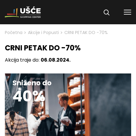
Skip to content
>
>
Početna
Akcije i Popusti
CRNI PETAK DO -70%
CRNI PETAK DO -70%
Akcija traje do:
06.08.2024.
Sniženo do
40%