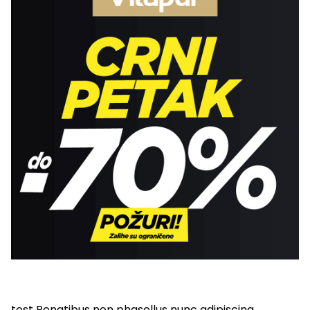
test Penatibus non phasellus nunc adipiscing