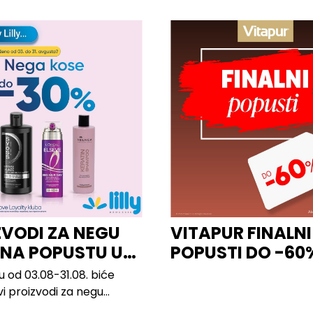
ZVODI ZA NEGU
VITAPUR FINALNI
 NA POPUSTU U
POPUSTI DO -60
u od 03.08-31.08. biće
vi proizvodi za negu
 brendova, uključujući...