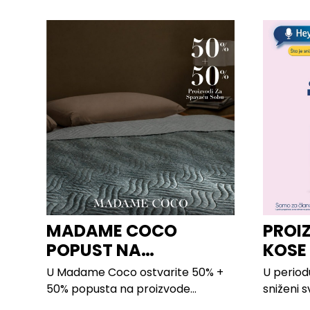
MADAME COCO
PROI
POPUST NA
KOSE
PROIZVODE ZA
LILLY
U Madame Coco ostvarite 50% +
U period
SPAVAĆU SOBU
50% popusta na proizvode...
sniženi s
kose svih