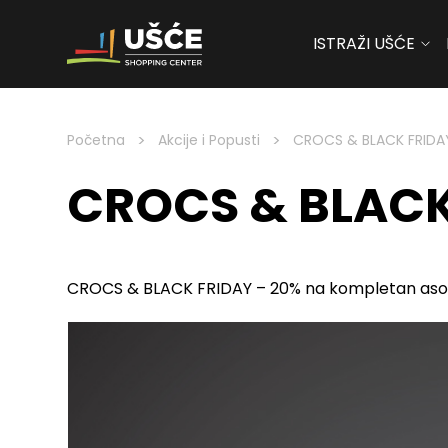
ISTRAŽI UŠĆE
Skip to content
>
>
Početna
Akcije i Popusti
CROCS & BLACK FRIDA
CROCS & BLACK
CROCS & BLACK FRIDAY – 20% na kompletan asor