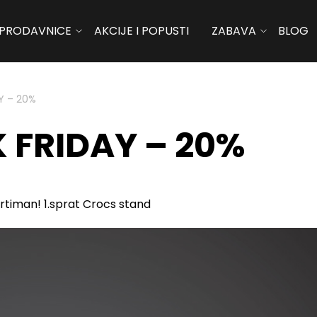
PRODAVNICE
AKCIJE I POPUSTI
ZABAVA
BLOG
Y – 20%
 FRIDAY – 20%
timan! 1.sprat Crocs stand