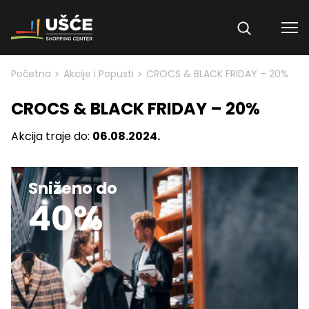
Skip to content
>
>
Početna
Akcije i Popusti
CROCS & BLACK FRIDAY – 20%
CROCS & BLACK FRIDAY – 20%
Akcija traje do:
06.08.2024.
Sniženo do
40%