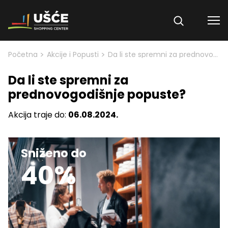
Skip to content
>
>
Početna
Akcije i Popusti
Da li ste spremni za prednovogodišnje popuste?
Da li ste spremni za
prednovogodišnje popuste?
Akcija traje do:
06.08.2024.
Sniženo do
40%