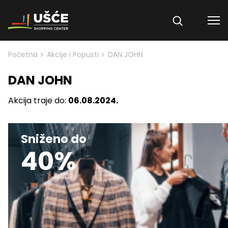
Skip to content
>
>
Početna
Akcije i Popusti
DAN JOHN
DAN JOHN
Akcija traje do:
06.08.2024.
Sniženo do
40%