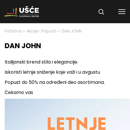
Skip to content
>
>
Početna
Akcije i Popusti
DAN JOHN
DAN JOHN
Italijanski brend stila i elegancije.
Iskoristi letnje sniženje koje važi i u avgustu
Popust do 50% na određeni deo asortimana.
Čekamo vas