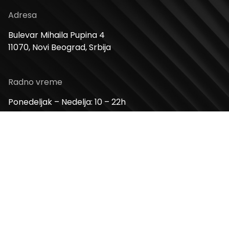
Adresa
Bulevar Mihaila Pupina 4
11070, Novi Beograd, Srbija
Radno vreme
Ponedeljak – Nedelja: 10 – 22h
Kontakt telefon
+381 11 2854 580
Email
info@usceshoppingcenter.com