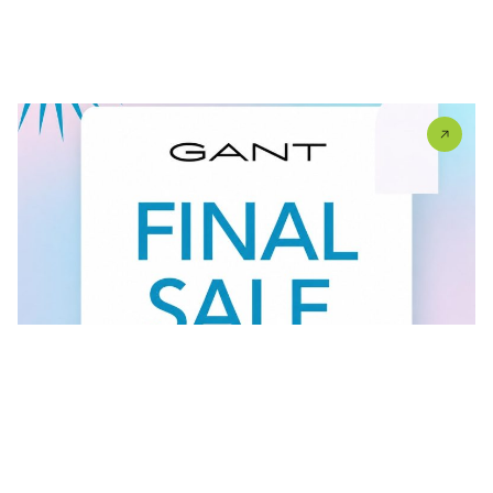
U #GANT radnjama aktuelan je FINAL SALE — od