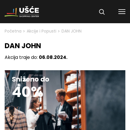
Skip to content
>
>
Početna
Akcije i Popusti
DAN JOHN
DAN JOHN
Akcija traje do:
06.08.2024.
Sniženo do
40%