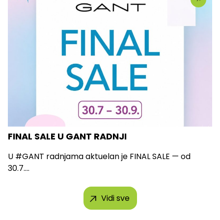
FINAL SALE U GANT RADNJI
U #GANT radnjama aktuelan je FINAL SALE — od
30.7....
Vidi sve