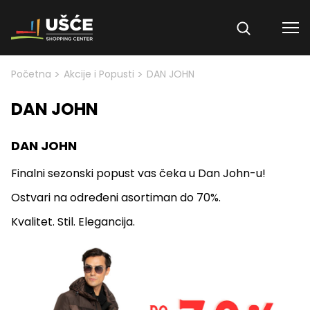
Skip to content
>
>
Početna
Akcije i Popusti
DAN JOHN
DAN JOHN
DAN JOHN
Finalni sezonski popust vas čeka u Dan John-u!
Ostvari na određeni asortiman do 70%.
Kvalitet. Stil. Elegancija.