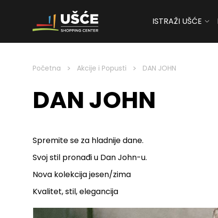
ISTRAŽI UŠĆE
Skip to content
>
>
Početna
Akcije i Popusti
DAN JOHN
DAN JOHN
Spremite se za hladnije dane.
Svoj stil pronađi u Dan John-u.
Nova kolekcija jesen/zima
Kvalitet, stil, elegancija