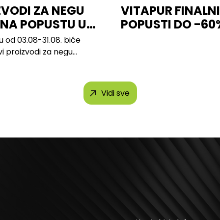
ZVODI ZA NEGU
VITAPUR FINALNI
 NA POPUSTU U
POPUSTI DO -60
u od 03.08-31.08. biće
vi proizvodi za negu
 brendova, uključujući...
Vidi sve