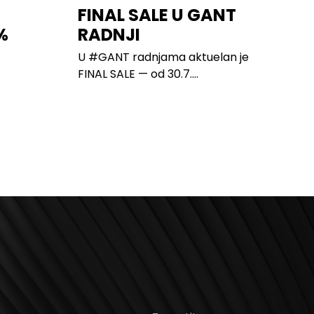
FINAL SALE U GANT
%
RADNJI
U #GANT radnjama aktuelan je
FINAL SALE — od 30.7....