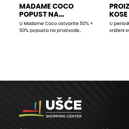
MADAME COCO
PROI
POPUST NA
KOSE
PROIZVODE ZA
LILLY
U Madame Coco ostvarite 50% +
U period
SPAVAĆU SOBU
50% popusta na proizvode...
sniženi s
kose svih